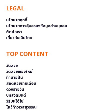
LEGAL
นโยบายคุกกี้
นโยบายการคุ้มครองข้อมูลส่วนบุคคล
ติดต่อเรา
เกี่ยวกับเอ็มไทย
TOP CONTENT
วัดสวย
วัดสวยเชียงใหม่
ทำนายฝัน
สถิติหวยรายเดือน
ดวงรายวัน
บทสวดมนต์
วิธีบนไอ้ไข่
ไหว้ท้าวเวสสุวรรณ