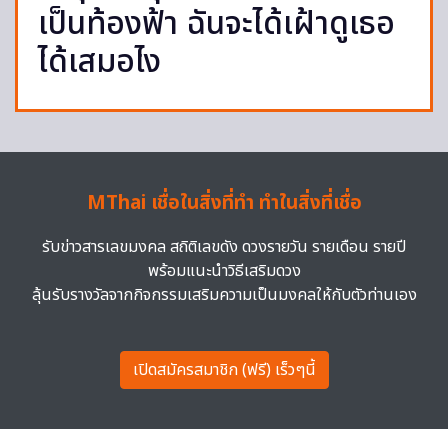
เป็นท้องฟ้า ฉันจะได้เฝ้าดูเธอ
ได้เสมอไง
MThai เชื่อในสิ่งที่ทำ ทำในสิ่งที่เชื่อ
รับข่าวสารเลขมงคล สถิติเลขดัง ดวงรายวัน รายเดือน รายปี
พร้อมแนะนำวิธีเสริมดวง
ลุ้นรับรางวัลจากกิจกรรมเสริมความเป็นมงคลให้กับตัวท่านเอง
เปิดสมัครสมาชิก (ฟรี) เร็วๆนี้