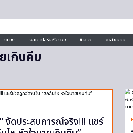
ดูดวง
วอลเปเปอร์เสริมดวง
วัดสวย
บทสวดมนต์
ยเกิบคีบ
” งัดประสบการณ์จริง!!! แชร์