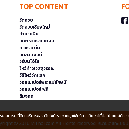
TOP CONTENT
F
วัดสวย
วัดสวยเชียงใหม่
ทำนายฝัน
สถิติหวยรายเดือน
ดวงรายวัน
บทสวดมนต์
วิธีบนไอ้ไข่
ไหว้ท้าวเวสสุวรรณ
วิธีไหว้วัดแขก
วอลเปเปอร์พระแม่ลักษมี
วอลเปเปอร์ ฟรี
สีมงคล
ประสบการณ์ที่ดีบนบริการของเว็บไซต์เรา หากคุณใช้บริการเว็บไซต์นี้ต่อไปโดยไม่มีการ
right © 2016 MThai.com All rights reserved. หมายเลขทะเบียนก