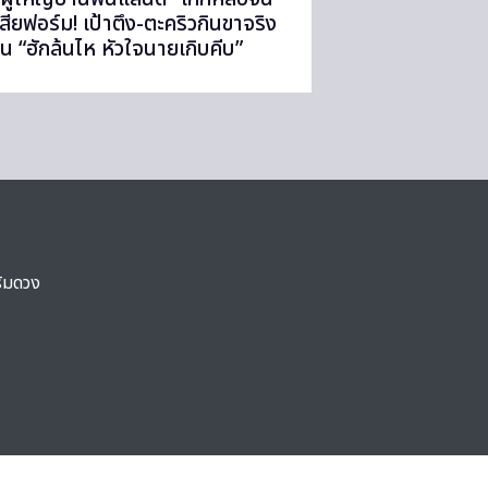
เสียฟอร์ม! เป้าตึง-ตะคริวกินขาจริง
ใน “ฮักล้นไห หัวใจนายเกิบคีบ”
ริมดวง