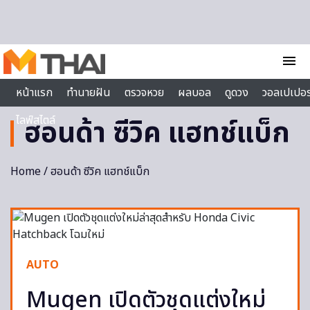
Skip to content
menu
หน้าแรก
ทำนายฝัน
ตรวจหวย
ผลบอล
ดูดวง
วอลเปเปอร
ไลฟ์สไตล์
ฮอนด้า ซีวิค แฮทช์แบ็ก
Home
/ ฮอนด้า ซีวิค แฮทช์แบ็ก
AUTO
Mugen เปิดตัวชุดแต่งใหม่