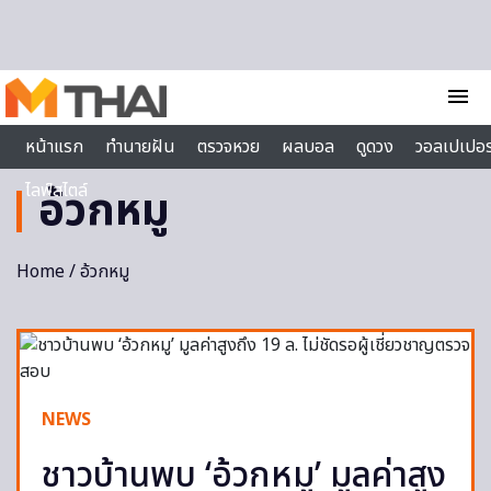
Skip to content
menu
หน้าแรก
ทำนายฝัน
ตรวจหวย
ผลบอล
ดูดวง
วอลเปเปอร
ไลฟ์สไตล์
อ้วกหมู
Home
/ อ้วกหมู
NEWS
ชาวบ้านพบ ‘อ้วกหมู’ มูลค่าสูง