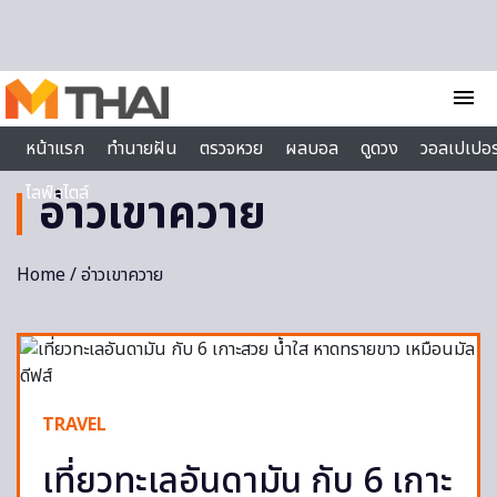
Skip to content
menu
หน้าแรก
ทำนายฝัน
ตรวจหวย
ผลบอล
ดูดวง
วอลเปเปอร
ไลฟ์สไตล์
อ่าวเขาควาย
Home
/ อ่าวเขาควาย
TRAVEL
เที่ยวทะเลอันดามัน กับ 6 เกาะ