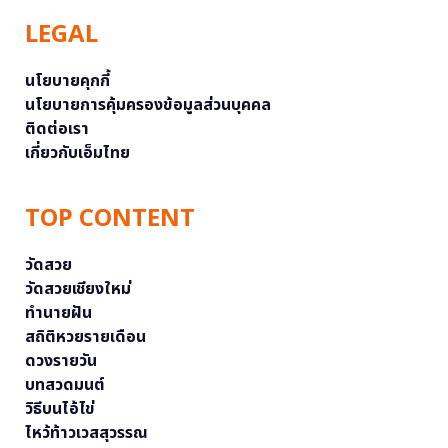
LEGAL
นโยบายคุกกี้
นโยบายการคุ้มครองข้อมูลส่วนบุคคล
ติดต่อเรา
เกี่ยวกับเอ็มไทย
TOP CONTENT
วัดสวย
วัดสวยเชียงใหม่
ทำนายฝัน
สถิติหวยรายเดือน
ดวงรายวัน
บทสวดมนต์
วิธีบนไอ้ไข่
ไหว้ท้าวเวสสุวรรณ