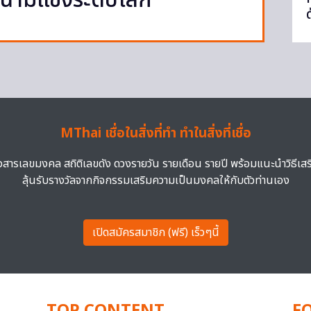
่สนามแข่งระดับโลก
MThai เชื่อในสิ่งที่ทำ ทำในสิ่งที่เชื่อ
าวสารเลขมงคล สถิติเลขดัง ดวงรายวัน รายเดือน รายปี พร้อมแนะนำวิธีเส
ลุ้นรับรางวัลจากกิจกรรมเสริมความเป็นมงคลให้กับตัวท่านเอง
เปิดสมัครสมาชิก (ฟรี) เร็วๆนี้