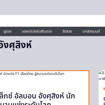
ดูดวง
วอลเปเปอร์เสริมดวง
วัดสวย
บทสวดมนต์
ังศุสิงห์
กซ์ อัลบอน อังศุสิงห์ นัก