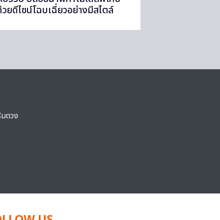
ด้วยดีไซน์โฉบเฉี่ยวอย่างมีสไตล์
ริมดวง