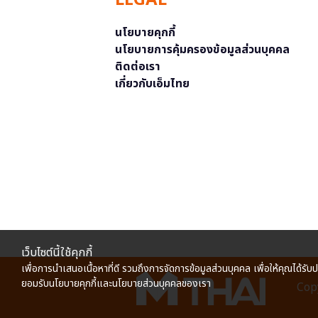
LEGAL
นโยบายคุกกี้
นโยบายการคุ้มครองข้อมูลส่วนบุคคล
ติดต่อเรา
เกี่ยวกับเอ็มไทย
เว็บไซต์นี้ใช้คุกกี้
เพื่อการนำเสนอเนื้อหาที่ดี รวมถึงการจัดการข้อมูลส่วนบุคคล เพื่อให้คุณได้รับ
ยอมรับนโยบายคุกกี้และนโยบายส่วนบุคคลของเรา
Copy