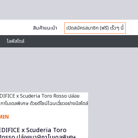
สินค้าแนะนำ
เปิดสมัครสมาชิก (ฟรี) เร็วๆ นี้
ไลฟ์สไตล์
MEN
EDIFICE x Scuderia Toro
Rosso ปล่อยนาฬิกาโมเดลพิเศษ