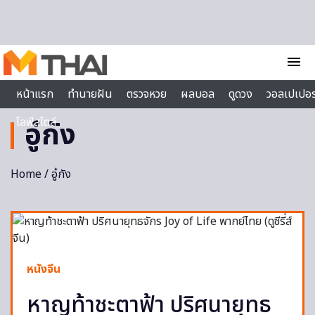
Skip to content
menu
หน้าแรก
ทำนายฝัน
ตรวจหวย
ผลบอล
ดูดวง
วอลเปเปอร
ไลฟ์สไตล์
อู๋กัง
Home
/ อู๋กัง
หนังจีน
หาญท้าชะตาฟ้า ปริศนายุทธ