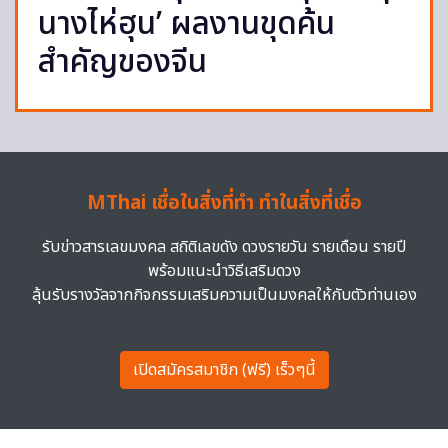
นางไห่ฮุน’ ผลงานขุดค้น
สำคัญของจีน
MThai เชื่อในสิ่งที่ทำ ทำในสิ่งที่เชื่อ
รับข่าวสารเลขมงคล สถิติเลขดัง ดวงรายวัน รายเดือน รายปี
พร้อมแนะนำวิธีเสริมดวง
ลุ้นรับรางวัลจากกิจกรรมเสริมความเป็นมงคลให้กับตัวท่านเอง
เปิดสมัครสมาชิก (ฟรี) เร็วๆนี้