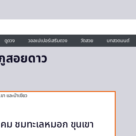
ดูดวง
วอลเปเปอร์เสริมดวง
วัดสวย
บทสวดมนต์
ิภูสอยดาว
งหาคม ชมทะเลหมอก ขุนเขา