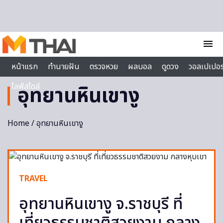
Skip to content
menu
หน้าแรก
ทำนายฝัน
ตรวจหวย
ผลบอล
ดูดวง
วอลเปเปอร
ไลฟ์สไตล์
อุทยานหินเขางู
Home
/ อุทยานหินเขางู
TRAVEL
อุทยานหินเขางู จ.ราชบุรี ที่