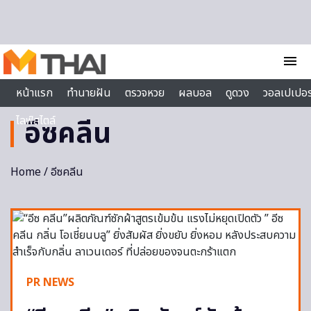
Skip to content
menu
หน้าแรก
ทำนายฝัน
ตรวจหวย
ผลบอล
ดูดวง
วอลเปเปอร
ไลฟ์สไตล์
อีซคลีน
Home
/ อีซคลีน
PR NEWS