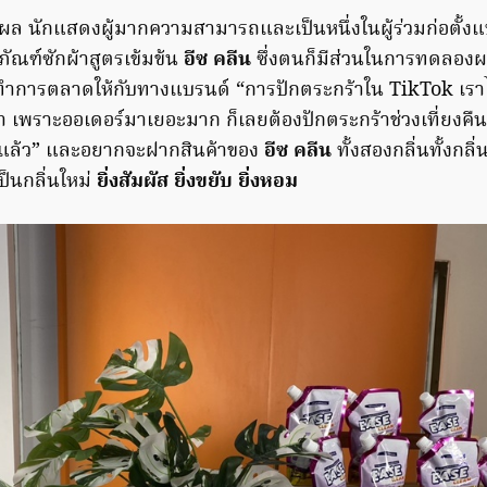
ล นักแสดงผู้มากความสามารถและเป็นหนึ่งในผู้ร่วมก่อตั้ง
ภัณฑ์ซักผ้าสูตรเข้มข้น
อีซ คลีน
ซึ่งตนก็มีส่วนในการทดลองผล
ำการตลาดให้กับทางแบรนด์ “การปักตระกร้าใน TikTok เรา
า เพราะออเดอร์มาเยอะมาก ก็เลยต้องปักตระกร้าช่วงเที่ยงคืน 
แล้ว” และอยากจะฝากสินค้าของ
อีซ คลีน
ทั้งสองกลิ่นทั้งกล
่เป็นกลิ่นใหม่
ยิ่งสัมผัส ยิ่งขยับ ยิ่งหอม