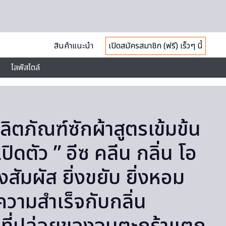
สินค้าแนะนำ
เปิดสมัครสมาชิก (ฟรี) เร็วๆ นี้
ไลฟ์สไตล์
ลิตภัณฑ์ซักผ้าสูตรเข้มข้น
ปิดตัว ” อีซ คลีน กลิ่น โอ
ิ่งสัมผัส ยิ่งขยับ ยิ่งหอม
วามสำเร็จกับกลิ่น