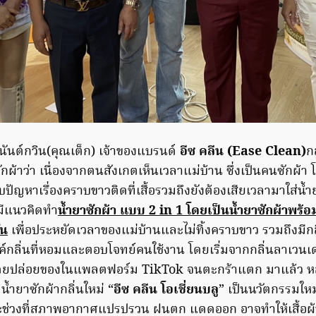
นันต์กวิน(คุณเต็ก) เจ้าของแบรนด์
อีซ คลีน (
Ease Clean)
ก
ผ้าว่า เนื่องจากตนสังเกตเห็นเวลาแม่บ้าน ซึ่งเป็นคนซักผ้า โ
ัญหาเรื่องคราบขาวติดที่เสื้อรวมถึงยังต้องเสียเวลามาใส่น้ำย
ึงมีแนวคิดทำ
น้ำยาซักผ้า แบบ 2
in 1 โดยเป็นน้ำยาซักผ้าพร้อ
ัน
เพื่อประหยัดเวลาของแม่บ้านและไม่ทิ้งคราบขาว รวมถึงมีก
รค์กลิ่นที่หอมและตอบโจทย์คนใช้งาน โดยเริ่มจากกลิ่นลาเวนเดอร
ยปล่อยของในแพลตฟอร์ม TikTok จนตะกร้าแตก มาแล้ว หลั
้ำยาซักผ้ากลิ่นใหม่ “
อีซ คลีน โอเชี่ยนบลู
” เป็นนวัตกรรมให
่วงที่สภาพอากาศแปรปรวน ฝนตก แดดออก อาจทำให้เสื้อผ้ามีกล