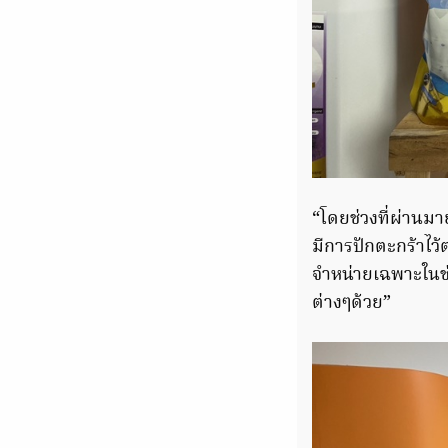
“โดยช่วงที่ผ่านม
มีการปักตะกร้าไว้
จำหน่ายเฉพาะในช
ต่างๆด้วย”