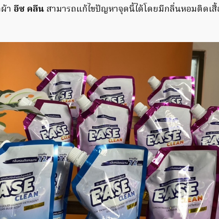
กผ้า
อีซ คลีน
สามารถแก้ไขปัญหาจุดนี้ได้โดยมีกลิ่นหอมติดเส