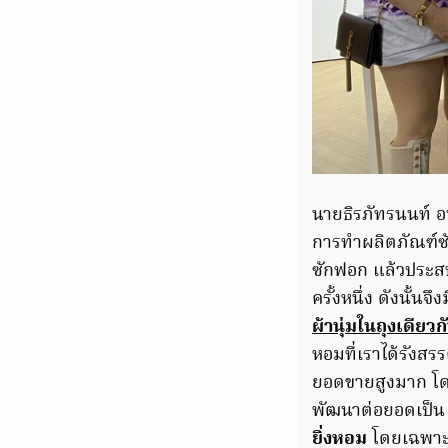
นายธิรภัทรนนท์ อ
การทำผลิตภัณฑ์ซัก
ซักฟอก แล้วประสบป
ครั้งหนึ่ง ดังนั้นจ
ผ้านุ่มในถุงเดียวก
หอมที่เราได้รังสร
ยอดขายสูงมาก โด
พัฒนาต่อยอดเป็น น
ยิ่งหอม
โดยเฉพาะช