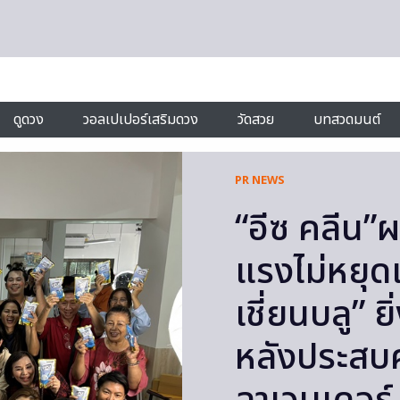
ดูดวง
วอลเปเปอร์เสริมดวง
วัดสวย
บทสวดมนต์
PR NEWS
“อีซ คลีน”ผ
แรงไม่หยุดเ
เชี่ยนบลู” ย
หลังประสบค