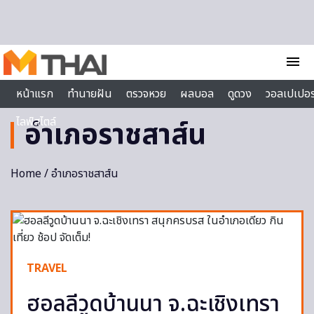
Skip to content
menu
หน้าแรก
ทำนายฝัน
ตรวจหวย
ผลบอล
ดูดวง
วอลเปเปอร
ไลฟ์สไตล์
อำเภอราชสาส์น
Home
/ อำเภอราชสาส์น
TRAVEL
ฮอลลีวูดบ้านนา จ.ฉะเชิงเทรา