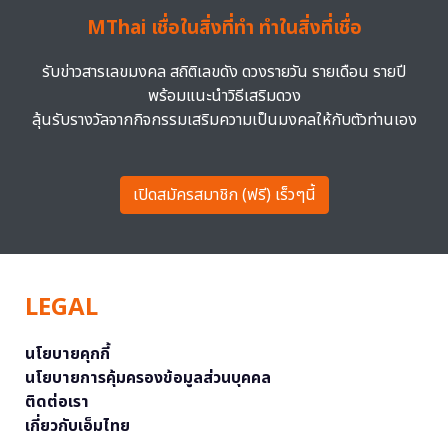
MThai เชื่อในสิ่งที่ทำ ทำในสิ่งที่เชื่อ
รับข่าวสารเลขมงคล สถิติเลขดัง ดวงรายวัน รายเดือน รายปี
พร้อมแนะนำวิธีเสริมดวง
ลุ้นรับรางวัลจากกิจกรรมเสริมความเป็นมงคลให้กับตัวท่านเอง
เปิดสมัครสมาชิก (ฟรี) เร็วๆนี้
LEGAL
นโยบายคุกกี้
นโยบายการคุ้มครองข้อมูลส่วนบุคคล
ติดต่อเรา
เกี่ยวกับเอ็มไทย