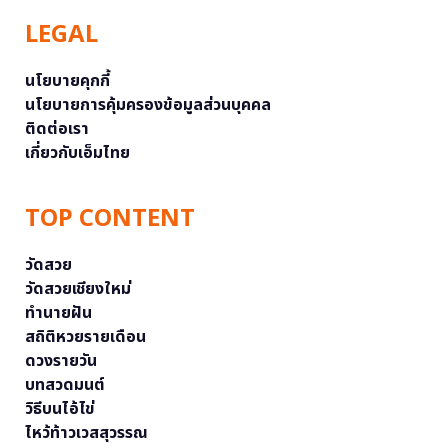
LEGAL
นโยบายคุกกี้
นโยบายการคุ้มครองข้อมูลส่วนบุคคล
ติดต่อเรา
เกี่ยวกับเอ็มไทย
TOP CONTENT
วัดสวย
วัดสวยเชียงใหม่
ทำนายฝัน
สถิติหวยรายเดือน
ดวงรายวัน
บทสวดมนต์
วิธีบนไอ้ไข่
ไหว้ท้าวเวสสุวรรณ