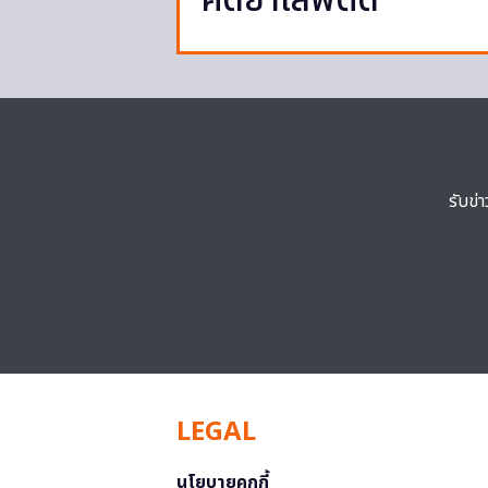
คดียาเสพติด
รับข่
LEGAL
นโยบายคุกกี้