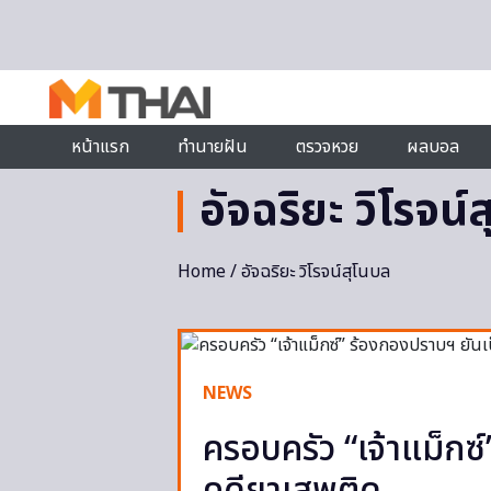
Skip to content
หน้าแรก
ทำนายฝัน
ตรวจหวย
ผลบอล
อัจฉริยะ วิโรจน์
Home
/ อัจฉริยะ วิโรจน์สุโนบล
NEWS
ครอบครัว “เจ้าแม็กซ