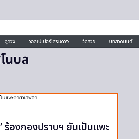
ดูดวง
วอลเปเปอร์เสริมดวง
วัดสวย
บทสวดมนต์
สุโนบล
์” ร้องกองปราบฯ ยันเป็นแพะ