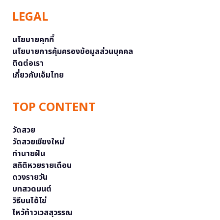
LEGAL
นโยบายคุกกี้
นโยบายการคุ้มครองข้อมูลส่วนบุคคล
ติดต่อเรา
เกี่ยวกับเอ็มไทย
TOP CONTENT
วัดสวย
วัดสวยเชียงใหม่
ทำนายฝัน
สถิติหวยรายเดือน
ดวงรายวัน
บทสวดมนต์
วิธีบนไอ้ไข่
ไหว้ท้าวเวสสุวรรณ