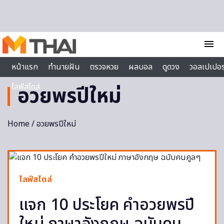
Skip to content
menu
หน้าแรก
ทำนายฝัน
ตรวจหวย
ผลบอล
ดูดวง
วอลเปเปอร
ไลฟ์สไตล์
อวยพรปีใหม่
Home
/ อวยพรปีใหม่
ไลฟ์สไตล์
แจก 10 ประโยค คำอวยพรปี