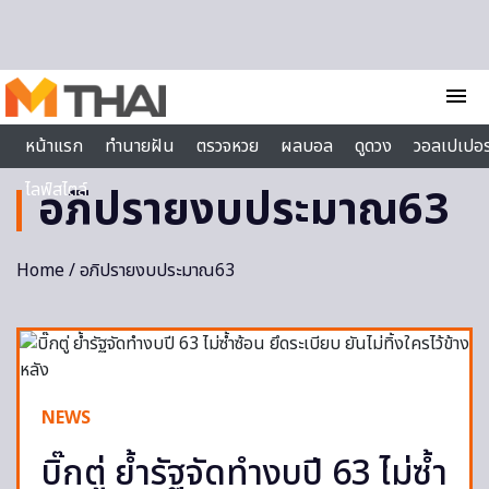
Skip to content
menu
หน้าแรก
ทำนายฝัน
ตรวจหวย
ผลบอล
ดูดวง
วอลเปเปอร
ไลฟ์สไตล์
อภิปรายงบประมาณ63
Home
/ อภิปรายงบประมาณ63
NEWS
บิ๊กตู่ ย้ำรัฐจัดทำงบปี 63 ไม่ซ้ำ