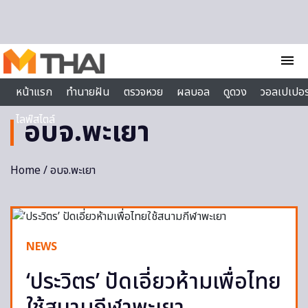
Skip to content
menu
หน้าแรก
ทำนายฝัน
ตรวจหวย
ผลบอล
ดูดวง
วอลเปเปอร
ไลฟ์สไตล์
อบจ.พะเยา
Home
/ อบจ.พะเยา
NEWS
‘ประวิตร’ ปัดเอี่ยวห้ามเพื่อไทย