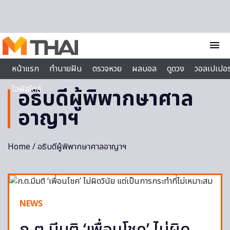
Skip to content
menu
หน้าแรก
ทำนายฝัน
ตรวจหวย
ผลบอล
ดูดวง
วอลเปเปอร
ไลฟ์สไตล์
อธิบดีผู้พิพากษาศาล
อาญาฯ
Home
/ อธิบดีผู้พิพากษาศาลอาญาฯ
NEWS