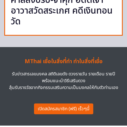
ศาลสั่งปรับ-จำคุก อดีตเจ้า
อาวาสวัดสระเกศ คดีเงินทอน
วัด
MThai เชื่อในสิ่งที่ทำ ทำในสิ่งที่เชื่อ
รับข่าวสารเลขมงคล สถิติเลขดัง ดวงรายวัน รายเดือน รายปี
พร้อมแนะนำวิธีเสริมดวง
ลุ้นรับรางวัลจากกิจกรรมเสริมความเป็นมงคลให้กับตัวท่านเอง
เปิดสมัครสมาชิก (ฟรี) เร็วๆนี้