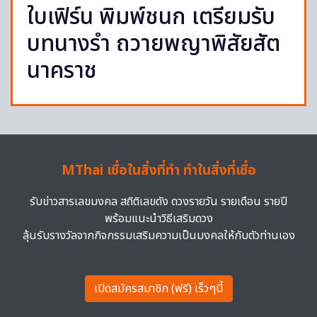
ใบเฟิร์น พิมพ์ชนก เตรียมรับ
บทนางรำ ถวายพญาพิสัยสัต
นาคราช
MThai เชื่อในสิ่งที่ทำ ทำในสิ่งที่เชื่อ
รับข่าวสารเลขมงคล สถิติเลขดัง ดวงรายวัน รายเดือน รายปี
พร้อมแนะนำวิธีเสริมดวง
ลุ้นรับรางวัลจากกิจกรรมเสริมความเป็นมงคลให้กับตัวท่านเอง
เปิดสมัครสมาชิก (ฟรี) เร็วๆนี้