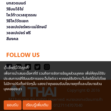
บทสวดมนต์
วิธีบนไอ้ไข่
ไหว้ท้าวเวสสุวรรณ
วิธีไหว้วัดแขก
วอลเปเปอร์พระแม่ลักษมี
วอลเปเปอร์ ฟรี
สีมงคล
FOLLOW US
เว็บไซต์นี้ใช้คุกกี้
เพื่อการนำเสนอเนื้อหาที่ดี รวมถึงการจัดการข้อมูลส่วนบุคคล เพื่อให้คุณได้รับ
ประสบการณ์ที่ดีบนบริการของเว็บไซต์เรา หากคุณใช้บริการเว็บไซต์นี้ต่อไปโดย
ไม่มีการปรับตั้งค่าใดๆนั้น แสดงว่าคุณยอมรับนโยบายคุกกี้และนโยบายส่วน
บุคคลของเรา
Copyright © 2016
MThai.com All rights reserved. หมายเลขทะเบียนการค้า
ยอมรับ
เรียนรู้เพิ่มเติม
อิเล็กทรอนิกส์ : 0127114707040