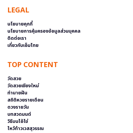
LEGAL
นโยบายคุกกี้
นโยบายการคุ้มครองข้อมูลส่วนบุคคล
ติดต่อเรา
เกี่ยวกับเอ็มไทย
TOP CONTENT
วัดสวย
วัดสวยเชียงใหม่
ทำนายฝัน
สถิติหวยรายเดือน
ดวงรายวัน
บทสวดมนต์
วิธีบนไอ้ไข่
ไหว้ท้าวเวสสุวรรณ