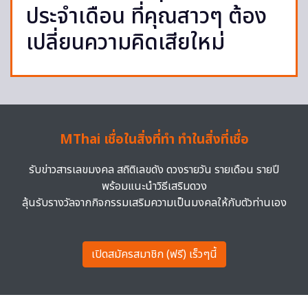
ประจำเดือน ที่คุณสาวๆ ต้อง
เปลี่ยนความคิดเสียใหม่
MThai เชื่อในสิ่งที่ทำ ทำในสิ่งที่เชื่อ
รับข่าวสารเลขมงคล สถิติเลขดัง ดวงรายวัน รายเดือน รายปี
พร้อมแนะนำวิธีเสริมดวง
ลุ้นรับรางวัลจากกิจกรรมเสริมความเป็นมงคลให้กับตัวท่านเอง
เปิดสมัครสมาชิก (ฟรี) เร็วๆนี้