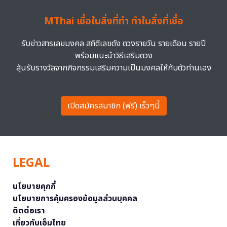
MThai เชื่อในสิ่งที่ทำ ทำในสิ่งที่เชื่อ
รับข่าวสารเลขมงคล สถิติเลขดัง ดวงรายวัน รายเดือน รายปี
พร้อมแนะนำวิธีเสริมดวง
ลุ้นรับรางวัลจากกิจกรรมเสริมความเป็นมงคลให้กับตัวท่านเอง
เปิดสมัครสมาชิก (ฟรี) เร็วๆนี้
LEGAL
นโยบายคุกกี้
นโยบายการคุ้มครองข้อมูลส่วนบุคคล
ติดต่อเรา
เกี่ยวกับเอ็มไทย