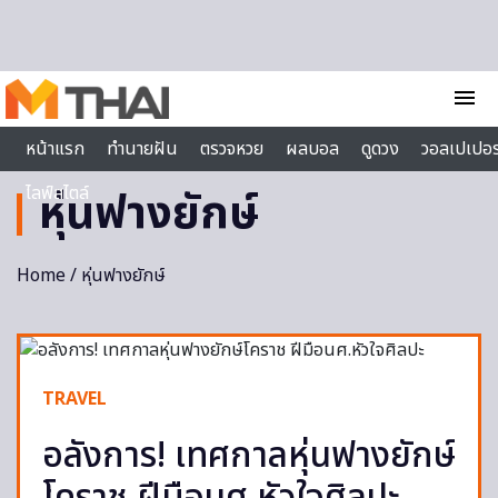
Skip to content
menu
หน้าแรก
ทำนายฝัน
ตรวจหวย
ผลบอล
ดูดวง
วอลเปเปอร
ไลฟ์สไตล์
หุ่นฟางยักษ์
Home
/ หุ่นฟางยักษ์
TRAVEL
อลังการ! เทศกาลหุ่นฟางยักษ์