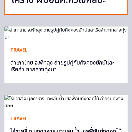
โคราช ฝีมือนศ.หัวใจศิลปะ
TRAVEL
สำเภาไทย จ.พัทลุง ถ่ายรูปคู่กับคิงคองยักษ์และ
เรือสำเภากลางทุ่งนา
TRAVEL
ไร่ชายสี่ จ.มุกดาหาร แวะเล่นน้ำ เซลฟี่กับทุ่งดอกไม้