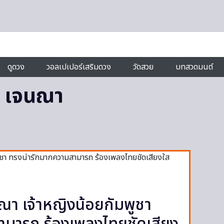
ดูดวง
วอลเปเปอร์เสริมดวง
วัดสวย
บทสวดมนต์
ม เจนณา
ณา เจ้าหญิงน้อยกัมพูชา