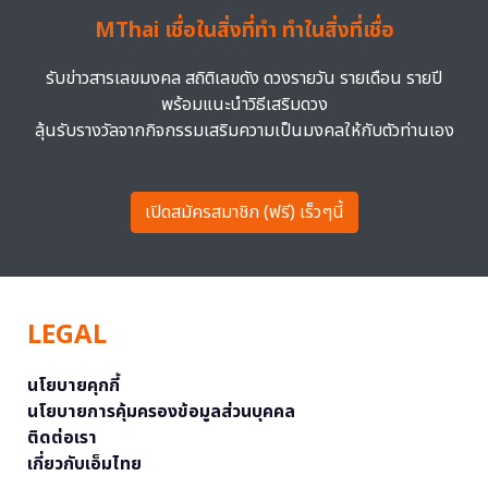
MThai เชื่อในสิ่งที่ทำ ทำในสิ่งที่เชื่อ
รับข่าวสารเลขมงคล สถิติเลขดัง ดวงรายวัน รายเดือน รายปี
พร้อมแนะนำวิธีเสริมดวง
ลุ้นรับรางวัลจากกิจกรรมเสริมความเป็นมงคลให้กับตัวท่านเอง
เปิดสมัครสมาชิก (ฟรี) เร็วๆนี้
LEGAL
นโยบายคุกกี้
นโยบายการคุ้มครองข้อมูลส่วนบุคคล
ติดต่อเรา
เกี่ยวกับเอ็มไทย