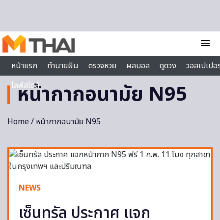
Skip to content
menu
หน้าแรก
ทำนายฝัน
ตรวจหวย
ผลบอล
ดูดวง
วอลเปเปอร
ไลฟ์สไตล์
หน้ากากอนามัย N95
Home
/ หน้ากากอนามัย N95
NEWS
เซ็นทรัล ประกาศ แจก