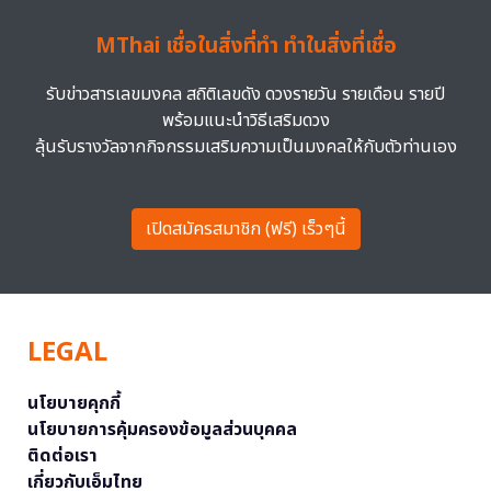
MThai เชื่อในสิ่งที่ทำ ทำในสิ่งที่เชื่อ
รับข่าวสารเลขมงคล สถิติเลขดัง ดวงรายวัน รายเดือน รายปี
พร้อมแนะนำวิธีเสริมดวง
ลุ้นรับรางวัลจากกิจกรรมเสริมความเป็นมงคลให้กับตัวท่านเอง
เปิดสมัครสมาชิก (ฟรี) เร็วๆนี้
LEGAL
นโยบายคุกกี้
นโยบายการคุ้มครองข้อมูลส่วนบุคคล
ติดต่อเรา
เกี่ยวกับเอ็มไทย