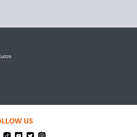
ริมดวง
OLLOW US