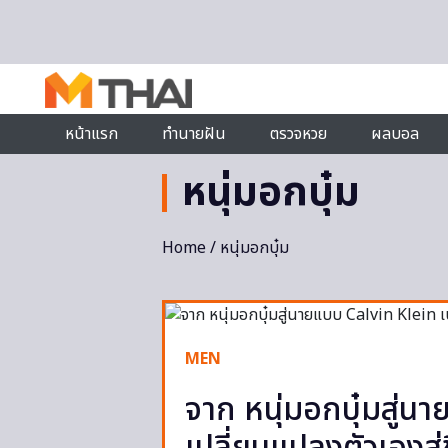
Skip to content
หน้าแรก
ทำนายฝัน
ตรวจหวย
ผลบอล
หนุ่มอกบุ๋ม
Home
/ หนุ่มอกบุ๋ม
MEN
จาก หนุ่มอกบุ๋มสู่น