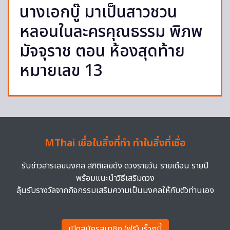
นางเอกบู๊ มาเป็นสาวชวน
หลอนในละครคุณธรรม พิภพ
มัจจุราช ตอน ห้องสุดท้าย
หมายเลข 13
MThai เชื่อในสิ่งที่ทำ ทำในสิ่งที่เชื่อ
รับข่าวสารเลขมงคล สถิติเลขดัง ดวงรายวัน รายเดือน รายปี
พร้อมแนะนำวิธีเสริมดวง
ลุ้นรับรางวัลจากกิจกรรมเสริมความเป็นมงคลให้กับตัวท่านเอง
เปิดสมัครสมาชิก (ฟรี) เร็วๆนี้