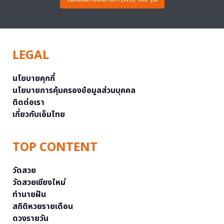
LEGAL
นโยบายคุกกี้
นโยบายการคุ้มครองข้อมูลส่วนบุคคล
ติดต่อเรา
เกี่ยวกับเอ็มไทย
TOP CONTENT
วัดสวย
วัดสวยเชียงใหม่
ทำนายฝัน
สถิติหวยรายเดือน
ดวงรายวัน