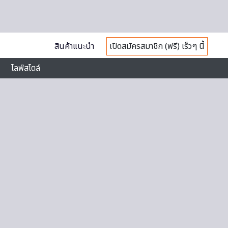
สินค้าแนะนำ
เปิดสมัครสมาชิก (ฟรี) เร็วๆ นี้
ไลฟ์สไตล์