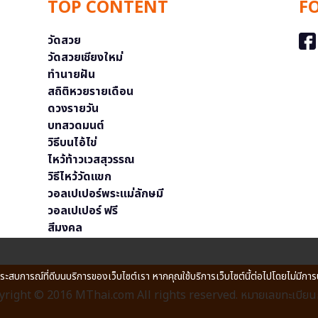
TOP CONTENT
F
วัดสวย
วัดสวยเชียงใหม่
ทำนายฝัน
สถิติหวยรายเดือน
ดวงรายวัน
บทสวดมนต์
วิธีบนไอ้ไข่
ไหว้ท้าวเวสสุวรรณ
วิธีไหว้วัดแขก
วอลเปเปอร์พระแม่ลักษมี
วอลเปเปอร์ ฟรี
สีมงคล
ประสบการณ์ที่ดีบนบริการของเว็บไซต์เรา หากคุณใช้บริการเว็บไซต์นี้ต่อไปโดยไม่มีการ
right © 2016 MThai.com All rights reserved. หมายเลขทะเบียนก