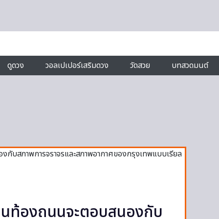
ดูดวง
วอลเปเปอร์เสริมดวง
วัดสวย
บทสวดมนต์
ณาบนท้องถนนจะตอบสนองกับ