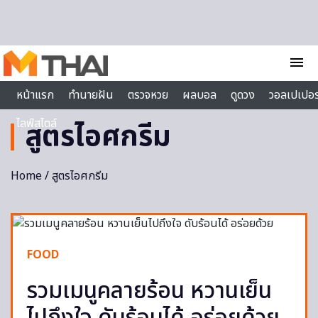
Skip to content
menu
หน้าแรก
ทำนายฝัน
ตรวจหวย
ผลบอล
ดูดวง
วอลเปเปอร
ไลฟ์สไตล์
สูตรไอศกรีม
Home
/ สูตรไอศกรีม
FOOD
รวมเมนูคลายร้อน หวานเย็น