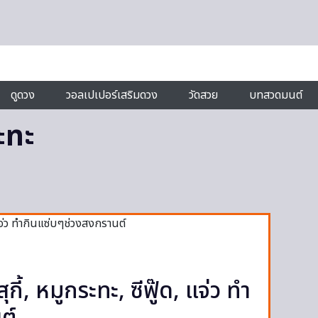
ดูดวง
วอลเปเปอร์เสริมดวง
วัดสวย
บทสวดมนต์
ะทะ
ุกี้, หมูกระทะ, ซีฟู๊ด, แจ่ว ทำ