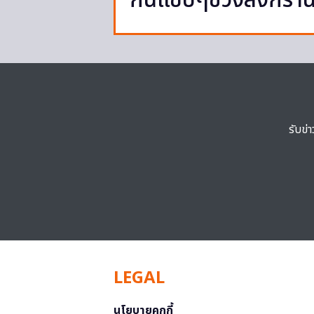
กินแซ่บๆช่วงสงกราน
รับข่
LEGAL
นโยบายคุกกี้