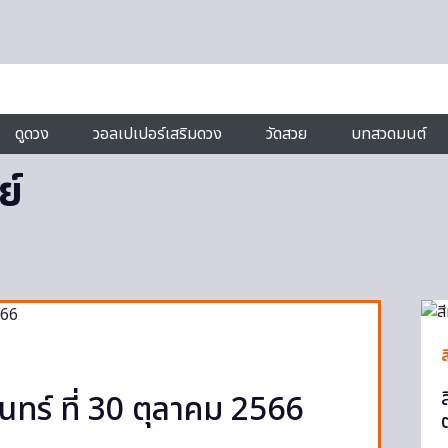
ดูดวง
วอลเปเปอร์เสริมดวง
วัดสวย
บทสวดมนต์
ย์
ันทร์ ที่ 30 ตุลาคม 2566