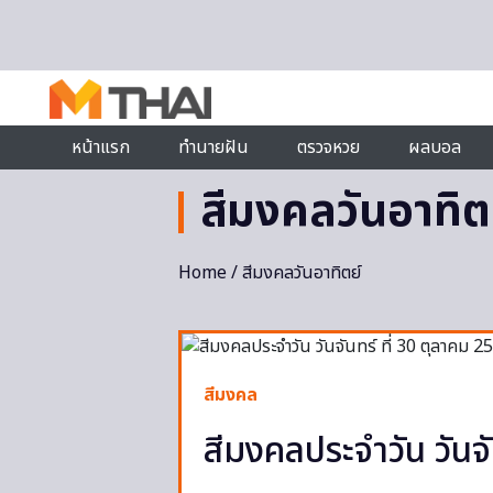
Skip to content
หน้าแรก
ทำนายฝัน
ตรวจหวย
ผลบอล
สีมงคลวันอาทิต
Home
/ สีมงคลวันอาทิตย์
สีมงคล
สีมงคลประจำวัน วันจ