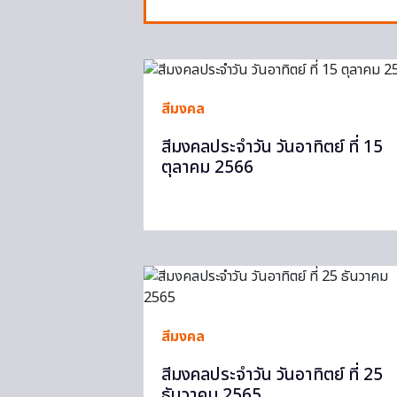
สีมงคล
สีมงคลประจำวัน วันอาทิตย์ ที่ 15
ตุลาคม 2566
สีมงคล
สีมงคลประจำวัน วันอาทิตย์ ที่ 25
ธันวาคม 2565