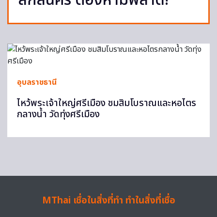
สกลนคร ต้องห้ามพลาด!
อุบลราชธานี
ไหว้พระเจ้าใหญ่ศรีเมือง ชมสิมโบราณและหอไตร
กลางน้ำ วัดทุ่งศรีเมือง
MThai เชื่อในสิ่งที่ทำ ทำในสิ่งที่เชื่อ