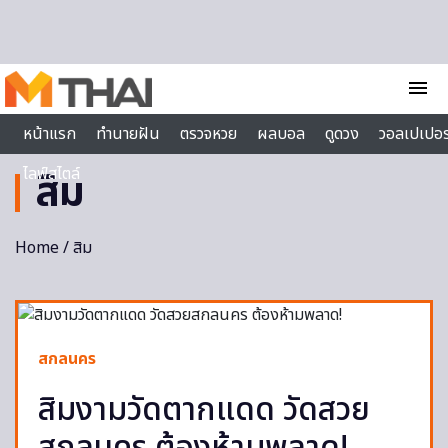
Skip to content
menu
หน้าแรก
ทำนายฝัน
ตรวจหวย
ผลบอล
ดูดวง
วอลเปเปอร
ไลฟ์สไตล์
สิม
Home
/ สิม
สกลนคร
สิมงามวัดตากแดด วัดสวย