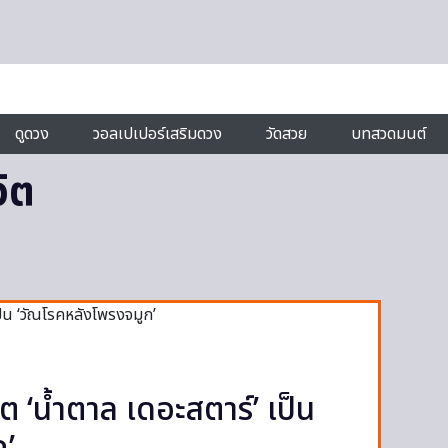
ดูดวง
วอลเปเปอร์เสริมดวง
วัดสวย
บทสวดมนต์
วิต
ต ‘น้ำตาล เดอะสตาร์’ เป็น