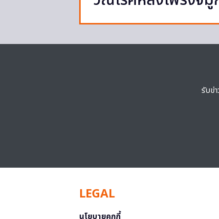
‘วัณโรคหลังโพรงจมู
รับข่
LEGAL
นโยบายคุกกี้