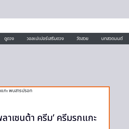
ดูดวง
วอลเปเปอร์เสริมดวง
วัดสวย
บทสวดมนต์
 พลาเซนต้า ครีม’ ครีมรกแกะ