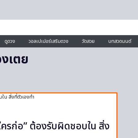
ดูดวง
วอลเปเปอร์เสริมดวง
วัดสวย
บทสวดมนต์
องเตย
ใครก่อ” ต้องรับผิดชอบใน สิ่ง