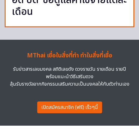
อด ปิติ’ ขอดูแลค่าใช้จ่ายแต่ละ
เดือน
MThai เชื่อในสิ่งที่ทำ ทำในสิ่งที่เชื่อ
รับข่าวสารเลขมงคล สถิติเลขดัง ดวงรายวัน รายเดือน รายปี
พร้อมแนะนำวิธีเสริมดวง
ลุ้นรับรางวัลจากกิจกรรมเสริมความเป็นมงคลให้กับตัวท่านเอง
เปิดสมัครสมาชิก (ฟรี) เร็วๆนี้