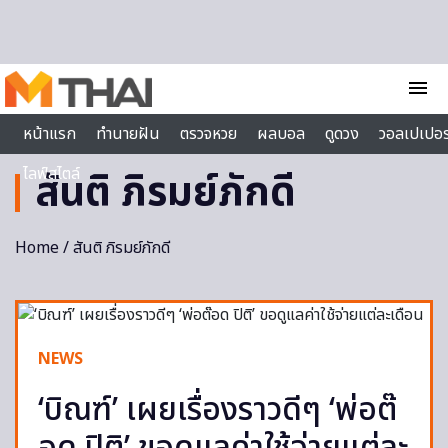
Skip to content
menu
หน้าแรก
ทำนายฝัน
ตรวจหวย
ผลบอล
ดูดวง
วอลเปเปอร
ไลฟ์สไตล์
สันติ ภิรมย์ภักดี
Home
/ สันติ ภิรมย์ภักดี
NEWS
‘บิณฑ์’ เผยเรื่องราวดีๆ ‘พ่อต๊