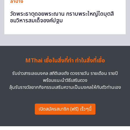
ลำปาง
วัดพระธาตุดอยพระฌาน กราบพระใหญ่ไดบุตสึ
ชมวิหารสมเด็จองค์ปฐม
MThai เชื่อในสิ่งที่ทำ ทำในสิ่งที่เชื่อ
รับข่าวสารเลขมงคล สถิติเลขดัง ดวงรายวัน รายเดือน รายปี
พร้อมแนะนำวิธีเสริมดวง
ลุ้นรับรางวัลจากกิจกรรมเสริมความเป็นมงคลให้กับตัวท่านเอง
เปิดสมัครสมาชิก (ฟรี) เร็วๆนี้