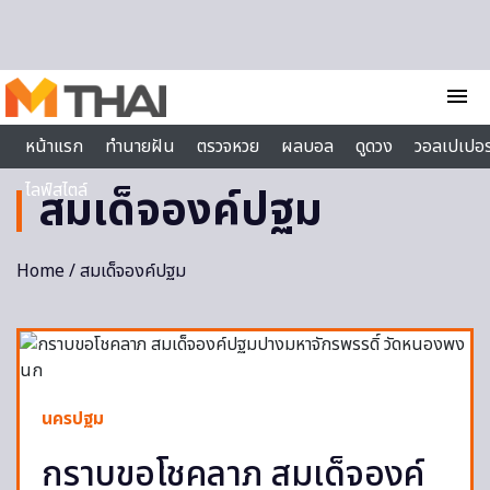
Skip to content
menu
หน้าแรก
ทำนายฝัน
ตรวจหวย
ผลบอล
ดูดวง
วอลเปเปอร
ไลฟ์สไตล์
สมเด็จองค์ปฐม
Home
/ สมเด็จองค์ปฐม
นครปฐม
กราบขอโชคลาภ สมเด็จองค์