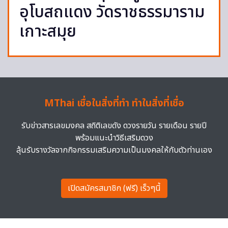
อุโบสถแดง วัดราชธรรมาราม
เกาะสมุย
MThai เชื่อในสิ่งที่ทำ ทำในสิ่งที่เชื่อ
รับข่าวสารเลขมงคล สถิติเลขดัง ดวงรายวัน รายเดือน รายปี
พร้อมแนะนำวิธีเสริมดวง
ลุ้นรับรางวัลจากกิจกรรมเสริมความเป็นมงคลให้กับตัวท่านเอง
เปิดสมัครสมาชิก (ฟรี) เร็วๆนี้