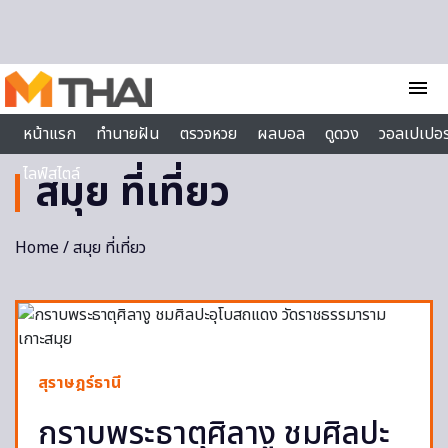
Skip to content
menu
หน้าแรก
ทำนายฝัน
ตรวจหวย
ผลบอล
ดูดวง
วอลเปเปอร
ไลฟ์สไตล์
สมุย ที่เที่ยว
Home
/ สมุย ที่เที่ยว
สุราษฎร์ธานี
กราบพระธาตุศิลางู ชมศิลปะ