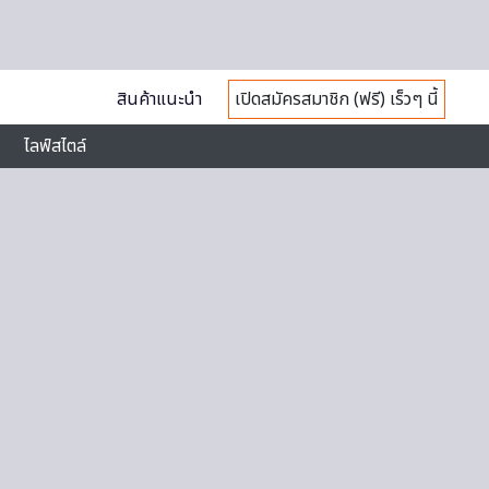
สินค้าแนะนำ
เปิดสมัครสมาชิก (ฟรี) เร็วๆ นี้
ไลฟ์สไตล์