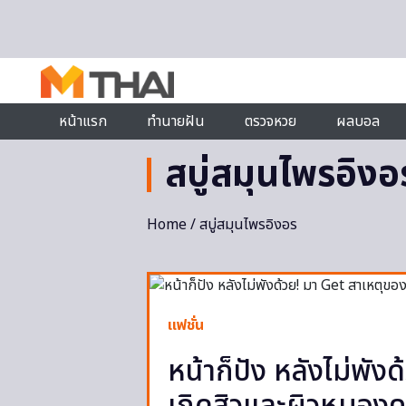
Skip to content
หน้าแรก
ทำนายฝัน
ตรวจหวย
ผลบอล
สบู่สมุนไพรอิงอ
Home
/ สบู่สมุนไพรอิงอร
แฟชั่น
หน้าก็ปัง หลังไม่พั