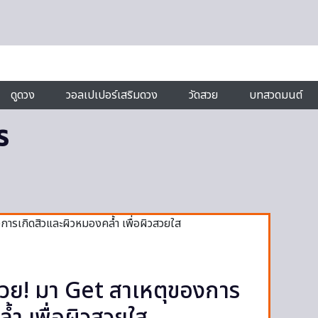
ดูดวง
วอลเปเปอร์เสริมดวง
วัดสวย
บทสวดมนต์
ร
งด้วย! มา Get สาเหตุของการ