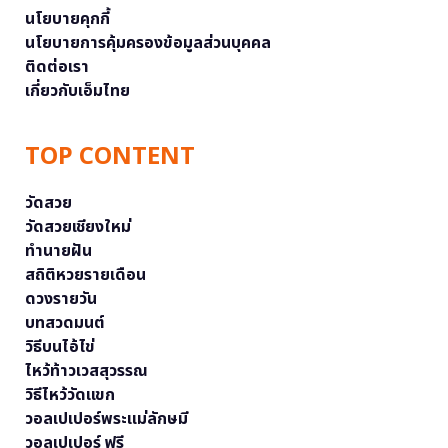
นโยบายคุกกี้
นโยบายการคุ้มครองข้อมูลส่วนบุคคล
ติดต่อเรา
เกี่ยวกับเอ็มไทย
TOP CONTENT
วัดสวย
วัดสวยเชียงใหม่
ทำนายฝัน
สถิติหวยรายเดือน
ดวงรายวัน
บทสวดมนต์
วิธีบนไอ้ไข่
ไหว้ท้าวเวสสุวรรณ
วิธีไหว้วัดแขก
วอลเปเปอร์พระแม่ลักษมี
วอลเปเปอร์ ฟรี