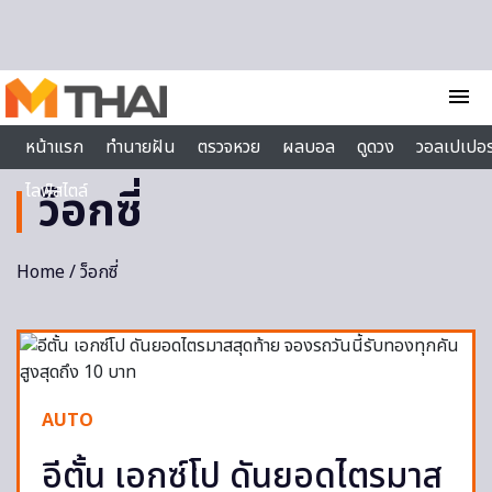
Skip to content
menu
หน้าแรก
ทำนายฝัน
ตรวจหวย
ผลบอล
ดูดวง
วอลเปเปอร
ไลฟ์สไตล์
ว็อกซี่
Home
/ ว็อกซี่
AUTO
อีตั้น เอกซ์โป ดันยอดไตรมาส