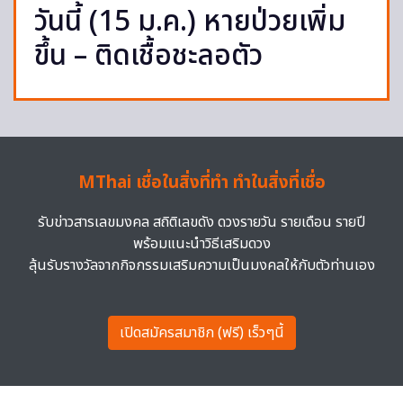
วันนี้ (15 ม.ค.) หายป่วยเพิ่ม
ขึ้น – ติดเชื้อชะลอตัว
MThai เชื่อในสิ่งที่ทำ ทำในสิ่งที่เชื่อ
รับข่าวสารเลขมงคล สถิติเลขดัง ดวงรายวัน รายเดือน รายปี
พร้อมแนะนำวิธีเสริมดวง
ลุ้นรับรางวัลจากกิจกรรมเสริมความเป็นมงคลให้กับตัวท่านเอง
เปิดสมัครสมาชิก (ฟรี) เร็วๆนี้