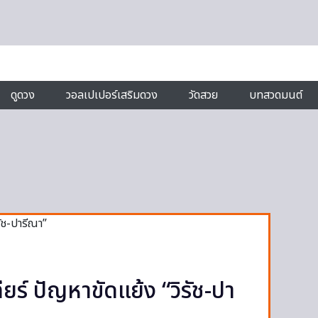
ดูดวง
วอลเปเปอร์เสริมดวง
วัดสวย
บทสวดมนต์
ยร์ ​ปัญหาขัดแย้ง “วิรัช-ปา