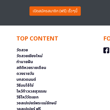
เปิดสมัครสมาชิก (ฟรี) เร็วๆนี้
TOP CONTENT
F
วัดสวย
วัดสวยเชียงใหม่
ทำนายฝัน
สถิติหวยรายเดือน
ดวงรายวัน
บทสวดมนต์
วิธีบนไอ้ไข่
ไหว้ท้าวเวสสุวรรณ
วิธีไหว้วัดแขก
วอลเปเปอร์พระแม่ลักษมี
วอลเปเปอร์ ฟรี